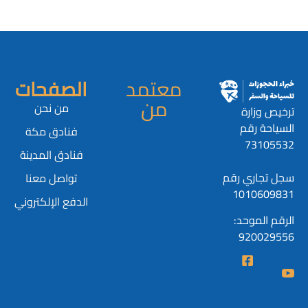
معتمد
الصفحات
من
من نحن
ترخيص وزارة
السياحة رقم
فنادق مكة
73105532
فنادق المدينة
سجل تجاري رقم
تواصل معنا
1010609831
الدفع الإلكتروني
الرقم الموحد:
920029556