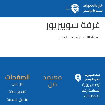
غرفة سوبيريور
غرفة بأطلالة جزئية على الحرم
معتمد
الصفحات
من
من نحن
ترخيص وزارة
السياحة رقم
فنادق مكة
73105532
فنادق المدينة