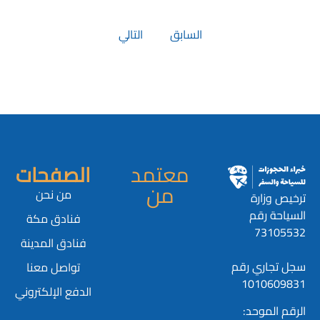
السابق
التالي
معتمد
الصفحات
من
من نحن
ترخيص وزارة
السياحة رقم
فنادق مكة
73105532
فنادق المدينة
سجل تجاري رقم
تواصل معنا
1010609831
الدفع الإلكتروني
الرقم الموحد: